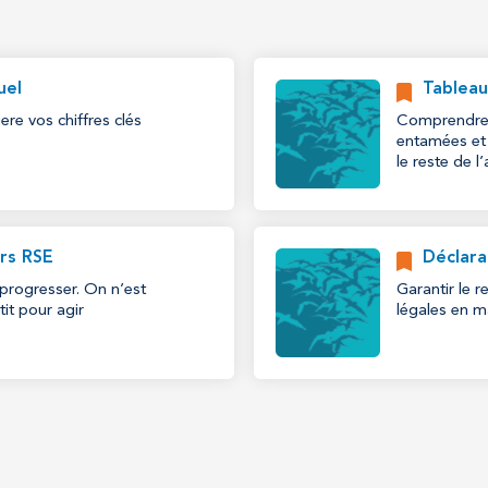
uel
Tableau
ere vos chiffres clés
Comprendre l
entamées et a
le reste de l
urs RSE
Déclara
progresser. On n’est
Garantir le 
tit pour agir
légales en ma