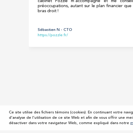
cabinet Pôzzle m'accompagne et me consei
préoccupations, autant sur le plan financier que
bras droit !
Sébastien N - CTO
https://pozzle.fr/
Ce site utilise des fichiers témoins (cookies). En continuant votre navig
d’analyse de l’utilisation de ce site Web et afin de vous offrir une mei
désactiver dans votre navigateur Web, comme expliqué dans notre
m
©lesnouvellesexpertes.org 2021
Mentions légal