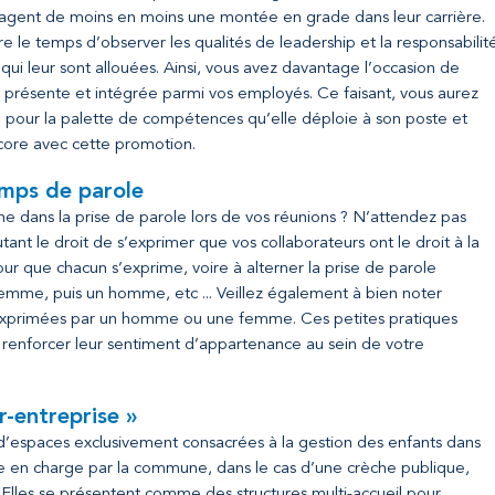
gent de moins en moins une montée en grade dans leur carrière.
e le temps d’observer les qualités de leadership et la responsabilit
qui leur sont allouées. Ainsi, vous avez davantage l’occasion de
résente et intégrée parmi vos employés. Ce faisant, vous aurez
ce pour la palette de compétences qu’elle déploie à son poste et
ncore avec cette promotion.
temps de parole
dans la prise de parole lors de vos réunions ? N’attendez pas
ant le droit de s’exprimer que vos collaborateurs ont le droit à la
our que chacun s’exprime, voire à alterner la prise de parole
me, puis un homme, etc ... Veillez également à bien noter
 exprimées par un homme ou une femme. Ces petites pratiques
renforcer leur sentiment d’appartenance au sein de votre
r-entreprise »
ait d’espaces exclusivement consacrées à la gestion des enfants dans
ise en charge par la commune, dans le cas d’une crèche publique,
e. Elles se présentent comme des structures multi-accueil pour