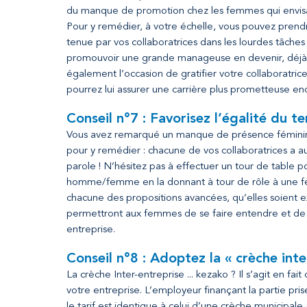
du manque de promotion chez les femmes qui envisa
Pour y remédier, à votre échelle, vous pouvez prendr
tenue par vos collaboratrices dans les lourdes tâches 
promouvoir une grande manageuse en devenir, déjà p
également l’occasion de gratifier votre collaboratri
pourrez lui assurer une carrière plus prometteuse e
Conseil n°7 : Favorisez l’égalité du 
Vous avez remarqué un manque de présence féminine 
pour y remédier : chacune de vos collaboratrices a aut
parole ! N’hésitez pas à effectuer un tour de table p
homme/femme en la donnant à tour de rôle à une fem
chacune des propositions avancées, qu’elles soient
permettront aux femmes de se faire entendre et de 
entreprise.
Conseil n°8 : Adoptez la « crèche inte
La crèche Inter-entreprise ... kezako ? Il s’agit en f
votre entreprise. L’employeur finançant la partie pr
le tarif est identique à celui d’une crèche municipal