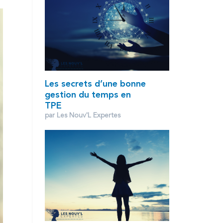
Les secrets d’une bonne
gestion du temps en
TPE
par Les Nouv'L Expertes